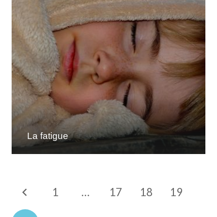
La fatigue
1
…
17
18
19