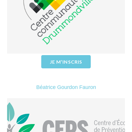
Drummondville Sud
EN SAVOIR PLUS
JE M’INSCRIS
Béatrice Gourdon Fauron
Prévention Suicide Drummondville
– CEPS