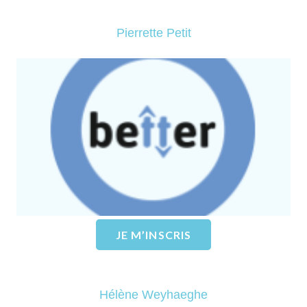
Pierrette Petit
Projet Better via la Fondation
IRCM – Diabète
EN SAVOIR PLUS
JE M’INSCRIS
Hélène Weyhaeghe