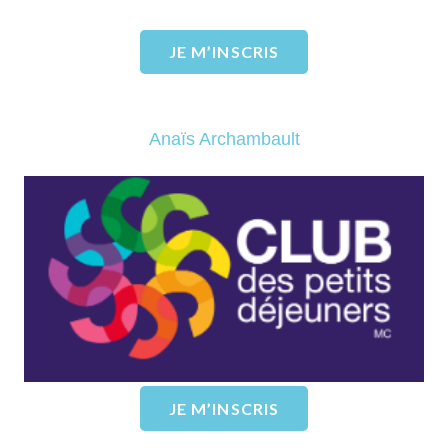
JE M’INSCRIS
Anaïs Archambault
Le club des petits déjeuners
EN SAVOIR PLUS
JE M’INSCRIS