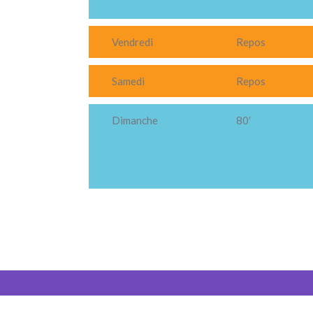
Vendredi
Repos
Samedi
Repos
Dimanche
80′