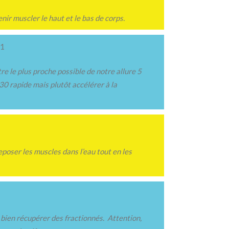
enir muscler le haut et le bas de corps.
R1
re le plus proche possible de notre allure 5
 1’30 rapide mais plutôt accélérer à la
eposer les muscles dans l’eau tout en les
bien récupérer des fractionnés. Attention,