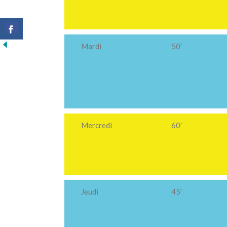
Mardi
50′
Mercredi
60′
Jeudi
45′