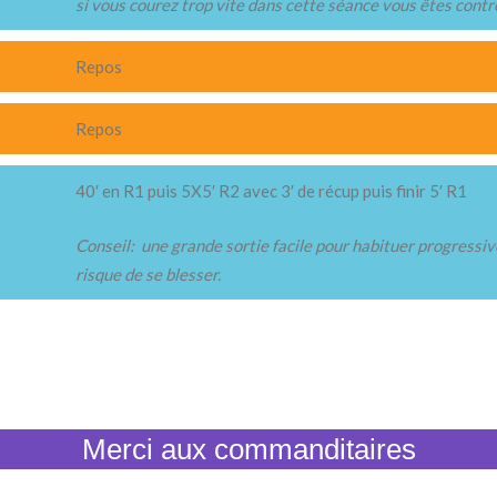
si vous courez trop vite dans cette séance vous êtes contr
Repos
Repos
40′ en R1 puis 5X5′ R2 avec 3′ de récup puis finir 5′ R1
Conseil: une grande sortie facile pour habituer progressiv
risque de se blesser.
Merci aux commanditaires