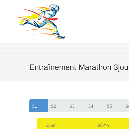
Entraînement Marathon 3jou
S1
S2
S3
S4
S5
S
Lundi
60 mn