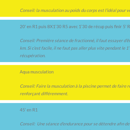
Conseil: la musculation au poids du corps est l’idéal pour v
20′ en R1 puis 8X1’30 R5 avec 1’30 de récup puis finir 5′ 
Conseil: Première séance de fractionné, il faut essayer d’êt
km. Si c’est facile, il ne faut pas aller plus vite pendant le
récupération.
Aqua musculation
Conseil: Faire la musculation à la piscine permet de faire r
renforçant différemment.
45′ en R1
Conseil: Une séance d’endurance pour se détendre afin de 