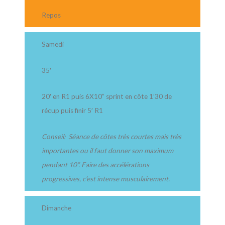
Repos
Samedi
35′
20′ en R1 puis 6X10” sprint en côte 1’30 de
récup puis finir 5′ R1
Conseil: Séance de côtes très courtes mais très
importantes ou il faut donner son maximum
pendant 10”. Faire des accélérations
progressives, c’est intense musculairement.
Dimanche