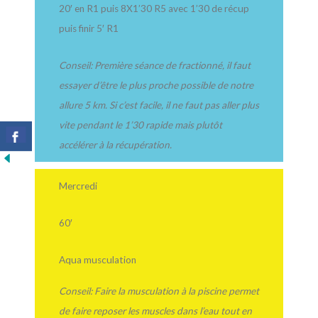
20′ en R1 puis 8X1’30 R5 avec 1’30 de récup
puis finir 5′ R1
Conseil: Première séance de fractionné, il faut
essayer d’être le plus proche possible de notre
allure 5 km. Si c’est facile, il ne faut pas aller plus
vite pendant le 1’30 rapide mais plutôt
accélérer à la récupération.
Mercredi
60′
Aqua musculation
Conseil: Faire la musculation à la piscine permet
de faire reposer les muscles dans l’eau tout en